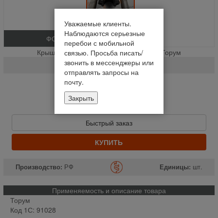
Уважаемые клиенты.
Наблюдаются серьезные
ФОТО
перебои с мобильной
Крышка шатуна вала привода очистки Торум
связью. Просьба писать/
звонить в мессенджеры или
181.21.00.316
отправлять запросы на
почту.
На складе
Закрыть
Отправим сегодня до 14:00
158,46 руб
Быстрый заказ
КУПИТЬ
Производство:
РФ
Единицы:
шт.
Применяемость и описание товара
Торум
Код 1С: 91028