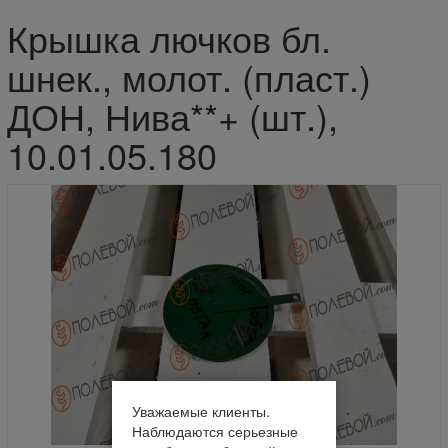
Крышка лючков бл.
шнек., молот. (пласт.)
ДОН, Нива**+ (шт.),
10.01.05.180
Уважаемые клиенты.
Наблюдаются серьезные