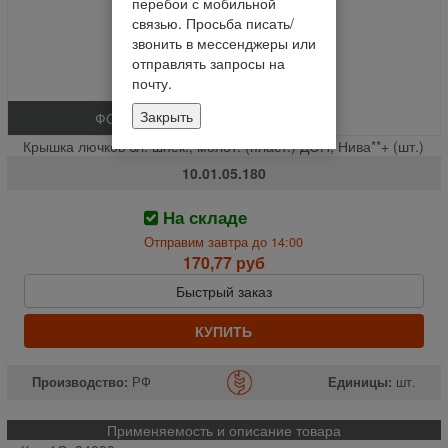
перебои с мобильной
связью. Просьба писать/
звонить в мессенджеры или
отправлять запросы на
почту.
Закрыть
ФОТО
Крышка лючков бл. шнек., молот. (пласт.) ДОН, Нива**+ (шт.)
10.01.05.180
На складе
Отправим завтра до 14:00
170,77 руб
Быстрый заказ
КУПИТЬ
Производство:
РФ
Единицы:
шт.
Применяемость и описание товара