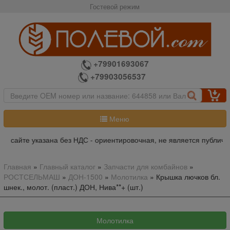
Гостевой режим
+79901693067
+79903056537
Меню
а сайте указана без НДС - ориентировочная, не является публично
Главная
»
Главный каталог
»
Запчасти для комбайнов
»
РОСТСЕЛЬМАШ
»
ДОН-1500
»
Молотилка
»
Крышка лючков бл.
шнек., молот. (пласт.) ДОН, Нива**+ (шт.)