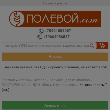
Гостевой режим
+79901693067
+79903056537
Меню
 на сайте указана без НДС - ориентировочная, не является публи
Главная
»
Главный каталог
»
Запчасти для комбайнов
»
РОСТСЕЛЬМАШ
»
ДОН-1500
»
Измельчитель
»
Крылач половы**
(шт.)