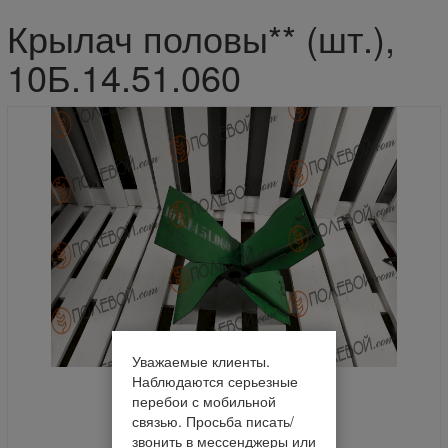
Крылач половы** (шт.),
10Б.14.51.060
Уважаемые клиенты.
Наблюдаются серьезные
перебои с мобильной
связью. Просьба писать/
звонить в мессенджеры или