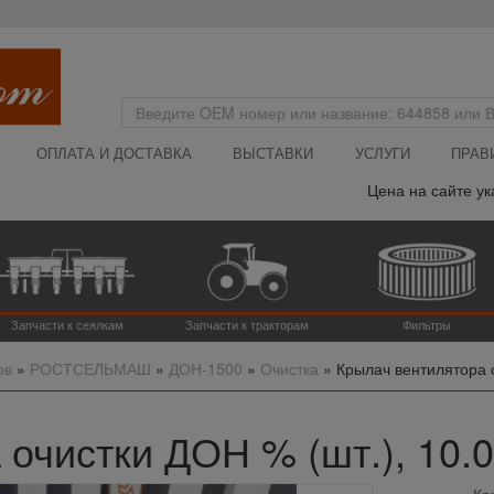
ОПЛАТА И ДОСТАВКА
ВЫСТАВКИ
УСЛУГИ
ПРАВ
Цена на сайте указ
Запчасти к сеялкам
Запчасти к тракторам
Фильтры
ов
»
РОСТСЕЛЬМАШ
»
ДОН-1500
»
Очистка
»
Крылач вентилятора 
очистки ДОН % (шт.), 10.
Кр