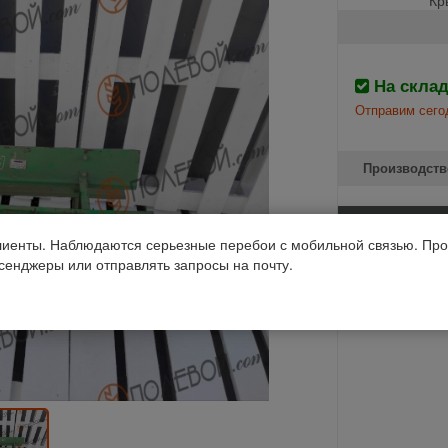
На скла
Отправим сего
Производств
Дон-1500, Акр
иенты. Наблюдаются серьезные перебои с мобильной связью. Про
Код 1С: 33576
ссенджеры или отправлять запросы на почту.