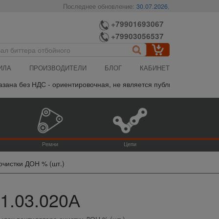
Последнее обновление:
30.07.2026
,
+79901693067
+79903056537
ИЛА
ПРОИЗВОДИТЕЛИ
БЛОГ
КАБИНЕТ
ана без НДС - ориентировочная, не является публичной офертой, п
Ремни
Цепи
очистки ДОН % (шт.)
01.03.020А
ылач вентилятора очистки ДОН % (шт.)