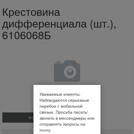
Крестовина
дифференциала (шт.),
6106068Б
Уважаемые клиенты.
Наблюдаются серьезные
перебои с мобильной
связью. Просьба писать/
ФОТО
звонить в мессенджеры или
отправлять запросы на
Крестовина дифференциала (шт.)
почту.
6106068Б