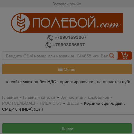
Гостевой режим
+79901693067
+79903056537
Меню
 на сайте указана без НДС - ориентировочная, не является публи
Главная
»
Главный каталог
»
Запчасти для комбайнов
»
РОСТСЕЛЬМАШ
»
НИВА СК-5
»
Шасси
»
Корзина сцепл. двиг.
СМД-18 \НИВА\ (шт.)