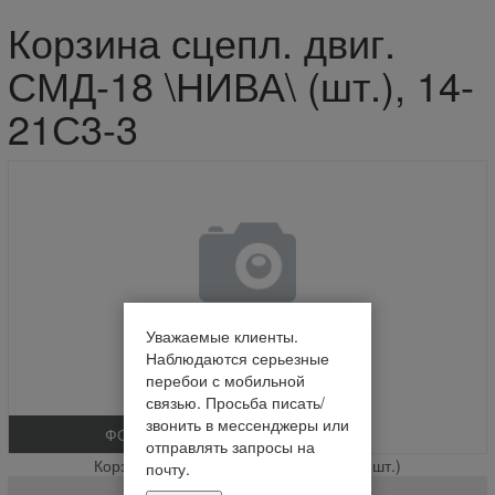
Корзина сцепл. двиг.
СМД-18 \НИВА\ (шт.), 14-
21С3-3
Уважаемые клиенты.
Наблюдаются серьезные
перебои с мобильной
связью. Просьба писать/
звонить в мессенджеры или
ФОТО
отправлять запросы на
Корзина сцепл. двиг. СМД-18 \НИВА\ (шт.)
почту.
14-21С3-3