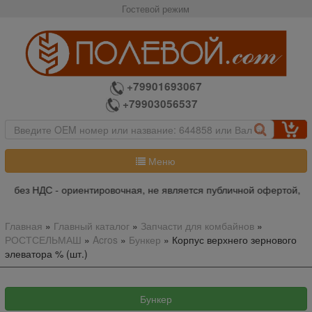
Гостевой режим
+79901693067
+79903056537
Меню
на без НДС - ориентировочная, не является публичной офертой, по
Главная
»
Главный каталог
»
Запчасти для комбайнов
»
РОСТСЕЛЬМАШ
»
Acros
»
Бункер
»
Корпус верхнего зернового
элеватора % (шт.)