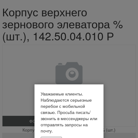
Корпус верхнего
зернового элеватора %
(шт.), 142.50.04.010 Р
Уважаемые клиенты.
Наблюдаются серьезные
перебои с мобильной
связью. Просьба писать/
звонить в мессенджеры или
ФОТО
отправлять запросы на
Корпус верхнего зернового элеватора % (шт.)
почту.
142.50.04.010 Р