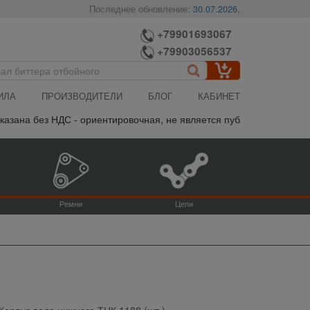
Последнее обновление:
30.07.2026
,
+79901693067
+79903056537
ИЛА
ПРОИЗВОДИТЕЛИ
БЛОГ
КАБИНЕТ
зана без НДС - ориентировочная, не является публичной офертой, 
Ремни
Цепи
Корпус вала нижнего ТНК 1188 (шт.)