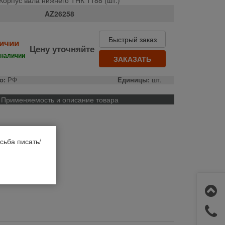
AZ26258
Быстрый заказ
личии
Цену уточняйте
 наличии
ЗАКАЗАТЬ
о:
РФ
Единицы:
шт.
Применяемость и описание товара
сьба писать/