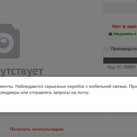
Нет в на
Уведомить о
Производств
Код 1С: 89551
иенты. Наблюдаются серьезные перебои с мобильной связью. Про
ссенджеры или отправлять запросы на почту.
Получить консультацию