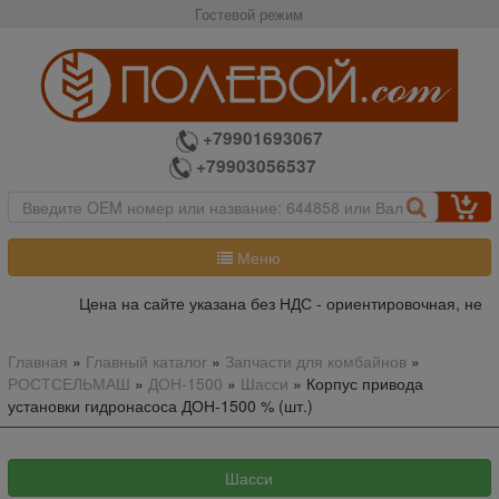
Гостевой режим
+79901693067
+79903056537
Меню
Цена на сайте указана без НДС - ориентировочная, не я
Главная
»
Главный каталог
»
Запчасти для комбайнов
»
РОСТСЕЛЬМАШ
»
ДОН-1500
»
Шасси
»
Корпус привода
установки гидронасоса ДОН-1500 % (шт.)