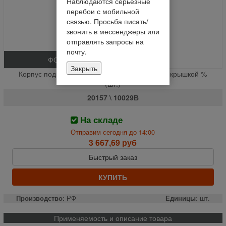
Наблюдаются серьезные
перебои с мобильной
связью. Просьба писать/
звонить в мессенджеры или
отправлять запросы на
почту.
ФОТО
Закрыть
Корпус подшипника верхнего вала НК в сб. с крышкой %
(шт.)
20157 \ 10029В
На складе
Отправим сегодня до 14:00
3 667,69 руб
Быстрый заказ
КУПИТЬ
Производство:
РФ
Единицы:
шт.
Применяемость и описание товара