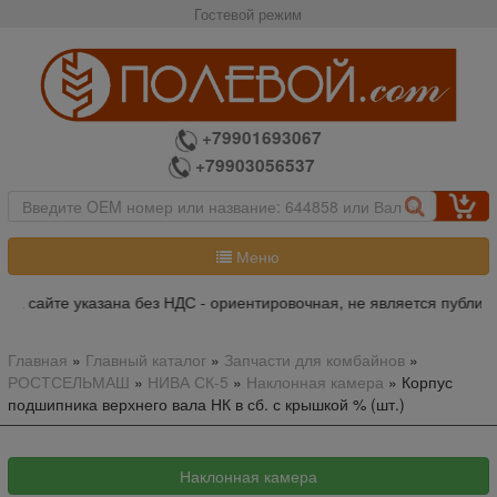
Гостевой режим
+79901693067
+79903056537
Меню
а сайте указана без НДС - ориентировочная, не является публичн
Главная
»
Главный каталог
»
Запчасти для комбайнов
»
РОСТСЕЛЬМАШ
»
НИВА СК-5
»
Наклонная камера
»
Корпус
подшипника верхнего вала НК в сб. с крышкой % (шт.)