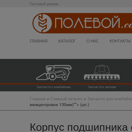
Гостевой режим
ГЛАВНАЯ
КАТАЛОГ
О НАС
КОНТАКТЫ
Запчасти к комбайнам
Запчасти к жаткам
Главная
»
Главный каталог
»
Запчасти для комбайн
межцентровое 130мм)**+ (шт.)
Корпус подшипника 