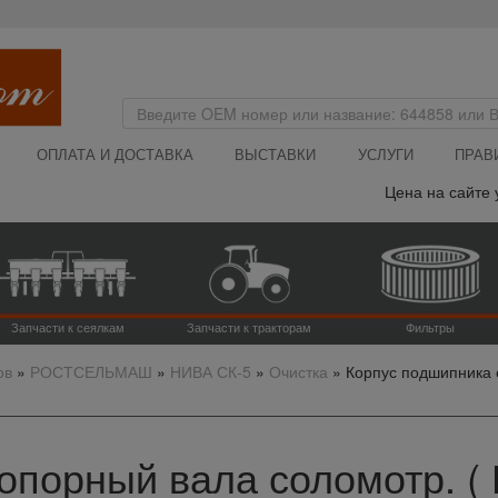
ОПЛАТА И ДОСТАВКА
ВЫСТАВКИ
УСЛУГИ
ПРАВ
Цена на сайте указа
Запчасти к сеялкам
Запчасти к тракторам
Фильтры
ов
»
РОСТСЕЛЬМАШ
»
НИВА СК-5
»
Очистка
»
Корпус подшипника 
опорный вала соломотр. ( 