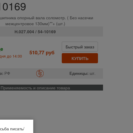
10169
шипника опорный вала соломотр. ( Без насечки
межцентровое 130мм)**+ (шт.)
Н.027.004 / 54-10169
Быстрый заказ
де
510,77 руб
дня до 14:00
КУПИТЬ
о:
РФ
Единицы:
шт.
Применяемость и описание товара
сьба писать/