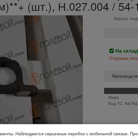
**+ (шт.), Н.027.004 / 54-
Корпус под
На скла
Отправим сего
Производств
Нива
Код 1С: 84764
иенты. Наблюдаются серьезные перебои с мобильной связью. Про