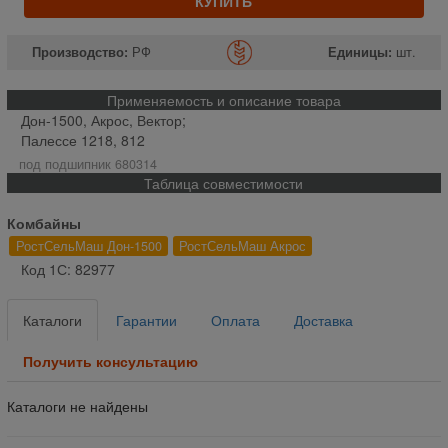
КУПИТЬ
Производство:
РФ
Единицы:
шт.
Применяемость и описание товара
Дон-1500, Акрос, Вектор;
Палессе 1218, 812
под подшипник 680314
Таблица совместимости
Комбайны
РостСельМаш Дон-1500
РостСельМаш Акрос
Код 1С: 82977
Каталоги
Гарантии
Оплата
Доставка
Получить консультацию
Каталоги не найдены