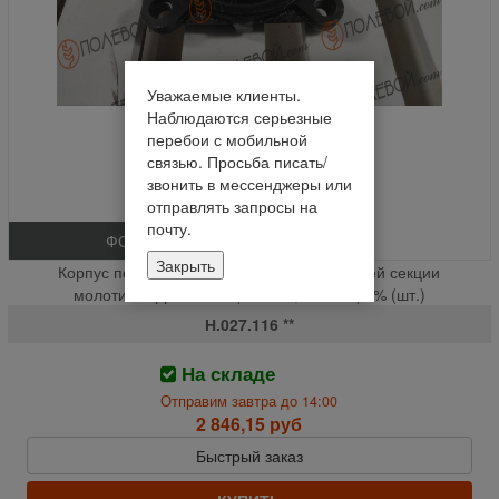
Уважаемые клиенты.
Наблюдаются серьезные
перебои с мобильной
связью. Просьба писать/
звонить в мессенджеры или
отправлять запросы на
почту.
ФОТО
Закрыть
Корпус подшипника левой панели передней секции
молотилки ДОН-1500 (680314, 780716)**% (шт.)
Н.027.116 **
На складе
Отправим завтра до 14:00
2 846,15 руб
Быстрый заказ