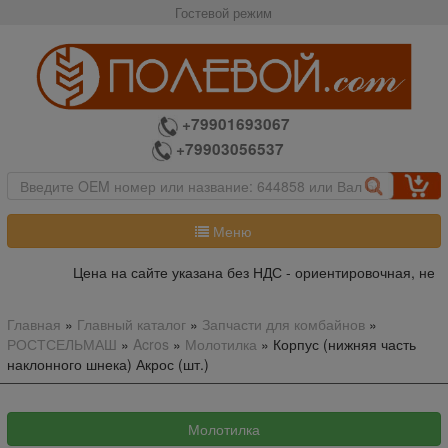
Гостевой режим
+79901693067
+79903056537
Меню
Цена на сайте указана без НДС - ориентировочная, не я
Главная
»
Главный каталог
»
Запчасти для комбайнов
»
РОСТСЕЛЬМАШ
»
Acros
»
Молотилка
»
Корпус (нижняя часть
наклонного шнека) Акрос (шт.)