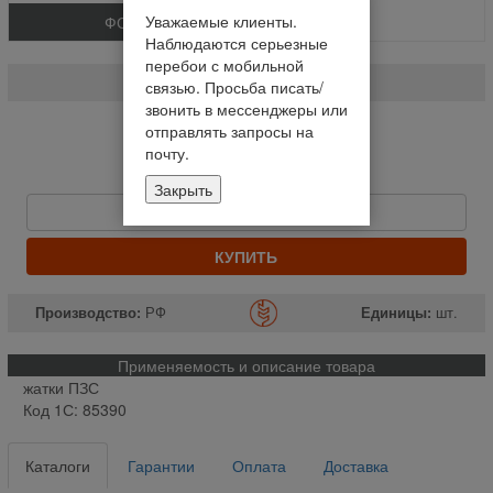
Уважаемые клиенты.
ФОТО
Наблюдаются серьезные
Коробка приводная ПЗС** (шт.)
перебои с мобильной
ПЗС 02.000В
связью. Просьба писать/
звонить в мессенджеры или
На складе
отправлять запросы на
почту.
Отправим завтра до 14:00
44 073,85 руб
Закрыть
Быстрый заказ
КУПИТЬ
Производство:
РФ
Единицы:
шт.
Применяемость и описание товара
жатки ПЗС
Код 1С: 85390
Каталоги
Гарантии
Оплата
Доставка