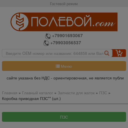
Гостевой режим
+79901693067
+79903056537
Меню
а сайте указана без НДС - ориентировочная, не является публично
Главная
»
Главный каталог
»
Запчасти для жаток
»
ПЗС
»
Коробка приводная ПЗС** (шт.)