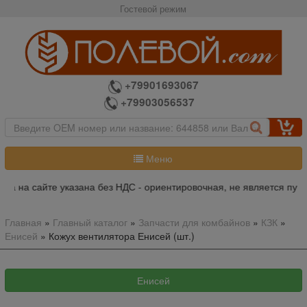
Гостевой режим
+79901693067
+79903056537
Меню
на на сайте указана без НДС - ориентировочная, не является публ
Главная
»
Главный каталог
»
Запчасти для комбайнов
»
КЗК
»
Енисей
»
Кожух вентилятора Енисей (шт.)