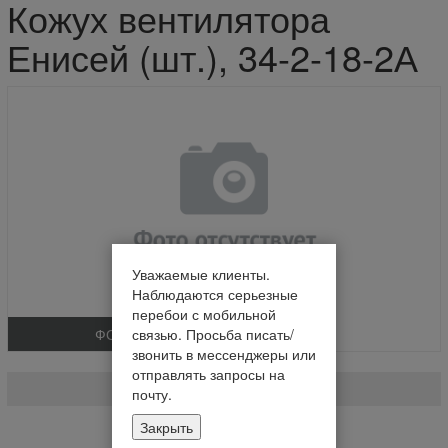
Кожух вентилятора
Енисей (шт.), 34-2-18-2А
Уважаемые клиенты.
Наблюдаются серьезные
перебои с мобильной
ФОТО
связью. Просьба писать/
звонить в мессенджеры или
Кожух вентилятора Енисей (шт.)
отправлять запросы на
34-2-18-2А
почту.
Закрыть
Нет в наличии