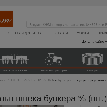
ОПЛАТА И ДОСТАВКА
ВЫСТАВКИ
УСЛУГИ
ПРАВ
Цена на сайте ука
Запчасти к сеялкам
Запчасти к тракторам
Фильтры
ов
»
РОСТСЕЛЬМАШ
»
НИВА СК-5
»
Бункер
»
Кожух распределител
ьн шнека бункера % (шт.),
Кожух