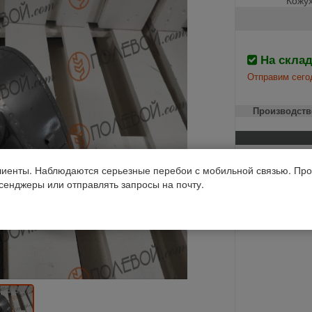
На скла
Отправим сего
Производств
Российская фе
Нива
иенты. Наблюдаются серьезные перебои с мобильной связью. Про
Код 1С: 34493
ссенджеры или отправлять запросы на почту.