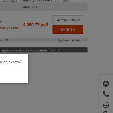
54-6-5-1Г
Быстрый заказ
де
4 350,77 руб
дня до 14:00
КУПИТЬ
о:
РФ
Единицы:
шт.
Применяемость и описание товара
дерация, экспорт
сьба писать/