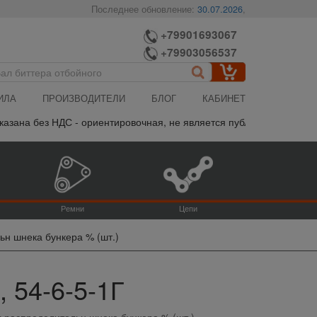
Последнее обновление:
30.07.2026
,
+79901693067
+79903056537
ИЛА
ПРОИЗВОДИТЕЛИ
БЛОГ
КАБИНЕТ
зана без НДС - ориентировочная, не является публичной офертой, 
Ремни
Цепи
ьн шнека бункера % (шт.)
 54-6-5-1Г
 распределительн шнека бункера % (шт.)