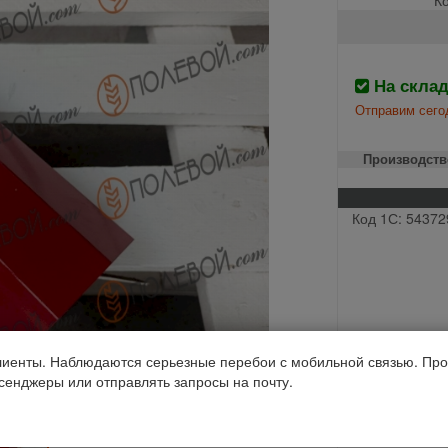
На скла
Отправим сего
Производств
Код 1С: 54372
иенты. Наблюдаются серьезные перебои с мобильной связью. Про
ссенджеры или отправлять запросы на почту.