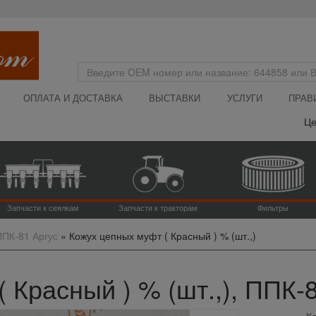
ОПЛАТА И ДОСТАВКА
ВЫСТАВКИ
УСЛУГИ
ПРАВ
Цена н
Запчасти к сеялкам
Запчасти к тракторам
Фильтры
ППК-81 Аргус
»
Кожух цепных муфт ( Красный ) % (шт.,)
 Красный ) % (шт.,), ППК-
К