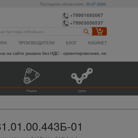
Последнее обновление:
30.07.2026
,
+79901693067
+79903056537
ИЛА
ПРОИЗВОДИТЕЛИ
БЛОГ
КАБИНЕТ
а сайте указана без НДС - ориентировочная, не является публично
Ремни
Цепи
81.01.00.443Б-01
ожух цепных муфт ( Красный ) % (шт.,)