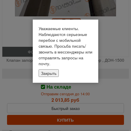
Уважаемые клиенты.
Наблюдаются серьезные
перебои с мобильной
связью. Просьба писать/
ФОТО
звонить в мессенджеры или
отправлять запросы на
Клапан запорный гидрораспред. ( Акрос , Вектор , ДОН-1500
почту.
А\Б ,ДОН-680 ) РОС**+ (шт.)
Закрыть
РМ 50.01.200
На складе
Отправим сегодня до 14:00
2 013,85 руб
Быстрый заказ
КУПИТЬ