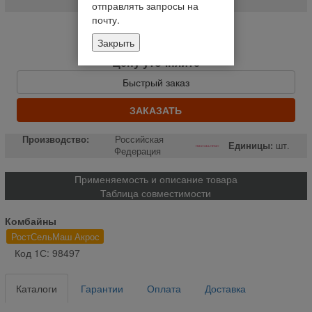
отправлять запросы на
почту.
Нет в наличии
Закрыть
Уведомить о наличии
Цену уточняйте
Быстрый заказ
ЗАКАЗАТЬ
Производство:
Российская
Единицы:
шт.
Федерация
Применяемость и описание товара
Таблица совместимости
Комбайны
РостСельМаш Акрос
Код 1С: 98497
Каталоги
Гарантии
Оплата
Доставка