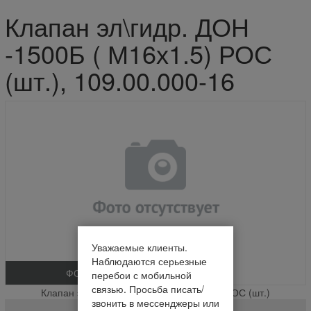
Клапан эл\гидр. ДОН
-1500Б ( М16х1.5) РОС
(шт.), 109.00.000-16
Уважаемые клиенты.
Наблюдаются серьезные
ФОТО
перебои с мобильной
связью. Просьба писать/
Клапан эл\гидр. ДОН -1500Б ( М16х1.5) РОС (шт.)
звонить в мессенджеры или
109.00.000-16