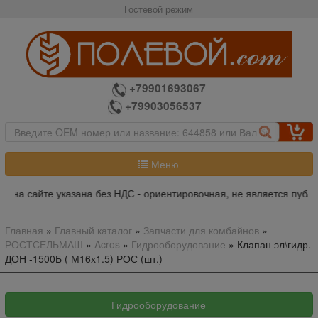
Гостевой режим
+79901693067
+79903056537
Меню
а на сайте указана без НДС - ориентировочная, не является публи
Главная
»
Главный каталог
»
Запчасти для комбайнов
»
РОСТСЕЛЬМАШ
»
Acros
»
Гидрооборудование
»
Клапан эл\гидр.
ДОН -1500Б ( М16х1.5) РОС (шт.)