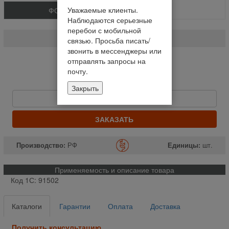
Уважаемые клиенты.
ФОТО
Наблюдаются серьезные
Каталог жатки ППК-81 Argus (шт.)
перебои с мобильной
ППК-81
связью. Просьба писать/
звонить в мессенджеры или
На складе
отправлять запросы на
почту.
Отправим сегодня до 14:00
Цену уточняйте
Закрыть
Быстрый заказ
ЗАКАЗАТЬ
Производство:
РФ
Единицы:
шт.
Применяемость и описание товара
Код 1С: 91502
Каталоги
Гарантии
Оплата
Доставка
Получить консультацию