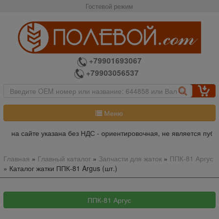
Гостевой режим
+79901693067
+79903056537
Меню
а на сайте указана без НДС - ориентировочная, не является публи
Главная
»
Главный каталог
»
Запчасти для жаток
»
ППК-81 Аргус
»
Каталог жатки ППК-81 Argus (шт.)