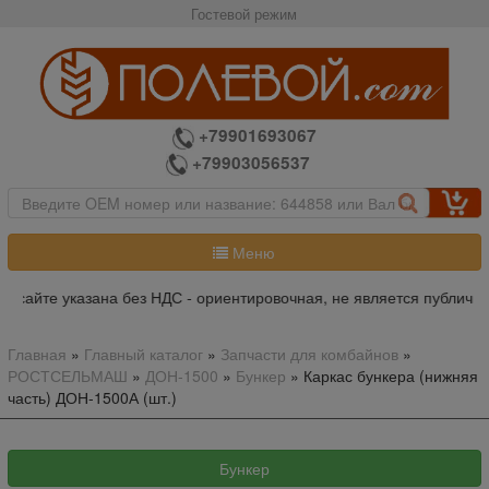
Гостевой режим
+79901693067
+79903056537
Меню
 сайте указана без НДС - ориентировочная, не является публично
Главная
»
Главный каталог
»
Запчасти для комбайнов
»
РОСТСЕЛЬМАШ
»
ДОН-1500
»
Бункер
»
Каркас бункера (нижняя
часть) ДОН-1500А (шт.)