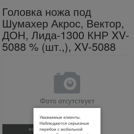
Головка ножа под
Шумахер Акрос, Вектор,
ДОН, Лида-1300 КНР XV-
5088 % (шт.,), XV-5088
Уважаемые клиенты.
Наблюдаются серьезные
перебои с мобильной
ФОТО