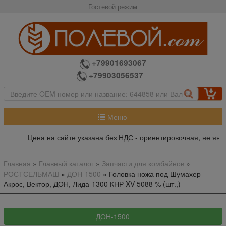
Гостевой режим
+79901693067
+79903056537
Меню
Цена на сайте указана без НДС - ориентировочная, не явля
Главная
»
Главный каталог
»
Запчасти для комбайнов
»
РОСТСЕЛЬМАШ
»
ДОН-1500
»
Головка ножа под Шумахер
Акрос, Вектор, ДОН, Лида-1300 КНР XV-5088 % (шт.,)