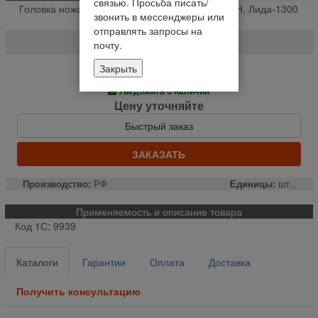
связью. Просьба писать/
Головка ножа под Шумахер Акрос, Вектор, ДОН, Лида-1300
звонить в мессенджеры или
КНР XV-5088 % (шт.,)
отправлять запросы на
XV-5088
почту.
Закрыть
Нет в наличии
Уведомить о наличии
Цену уточняйте
Быстрый заказ
ЗАКАЗАТЬ
Производство:
РФ
Единицы:
шт.,
Применяемость и описание товара
Код 1С: 9939
Каталоги
Гарантии
Оплата
Доставка
Получить консультацию