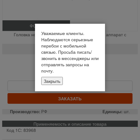
ФОТО
Уважаемые клиенты.
Головка ножа ( основание ) Вектор ( Режущ. аппарат с
Наблюдаются серьезные
редуктором типа Шумахер ) (шт.)
перебои с мобильной
081.27.02.020
связью. Просьба писать/
звонить в мессенджеры или
Нет в наличии
отправлять запросы на
почту.
Уведомить о наличии
950,77 руб
Закрыть
Быстрый заказ
ЗАКАЗАТЬ
Производство:
РФ
Единицы:
шт.
Применяемость и описание товара
Код 1С: 83968