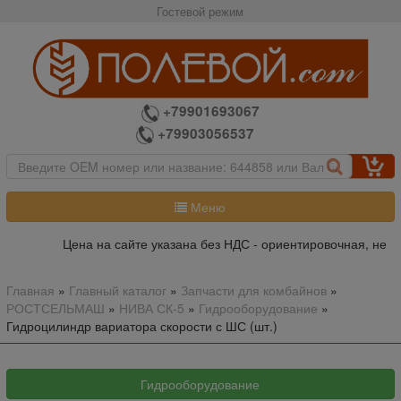
Гостевой режим
+79901693067
+79903056537
Меню
Цена на сайте указана без НДС - ориентировочная, не яв
Главная
»
Главный каталог
»
Запчасти для комбайнов
»
РОСТСЕЛЬМАШ
»
НИВА СК-5
»
Гидрооборудование
»
Гидроцилиндр вариатора скорости с ШС (шт.)