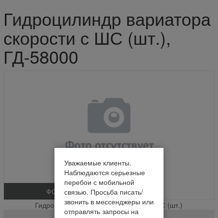
Гидроцилиндр вариатора
скорости с ШС (шт.),
ГД-58000
Уважаемые клиенты.
Наблюдаются серьезные
перебои с мобильной
ФОТО
связью. Просьба писать/
звонить в мессенджеры или
Гидроцилиндр вариатора скорости с ШС (шт.)
отправлять запросы на
ГД-58000