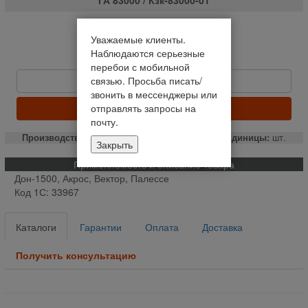
Нет в наличии
Уважаемые клиенты.
Уведомить о наличии
Наблюдаются серьезные
Цену уточняйте
перебои с мобильной
связью. Просьба писать/
Быстрый заказ
звонить в мессенджеры или
отправлять запросы на
ЗАКАЗАТЬ
почту.
Производство:
РФ
Вес:
2.20
Единицы:
шт.
Закрыть
Применяемость и описание товара
Дон-1500, Акрос, Вектор, Палессе
Код 1С: 33967
Каталоги
Гарантии
Оплата
Доставка
Получить консультацию