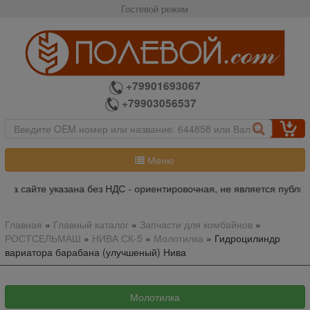
Гостевой режим
+79901693067
+79903056537
Меню
на сайте указана без НДС - ориентировочная, не является публич
Главная
»
Главный каталог
»
Запчасти для комбайнов
»
РОСТСЕЛЬМАШ
»
НИВА СК-5
»
Молотилка
»
Гидроцилиндр
вариатора барабана (улучшеный) Нива