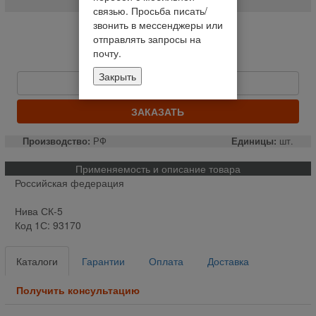
связью. Просьба писать/
звонить в мессенджеры или
Нет в наличии
отправлять запросы на
Уведомить о наличии
почту.
Цену уточняйте
Закрыть
Быстрый заказ
ЗАКАЗАТЬ
Производство:
РФ
Единицы:
шт.
Применяемость и описание товара
Российская федерация
Нива СК-5
Код 1С: 93170
Каталоги
Гарантии
Оплата
Доставка
Получить консультацию