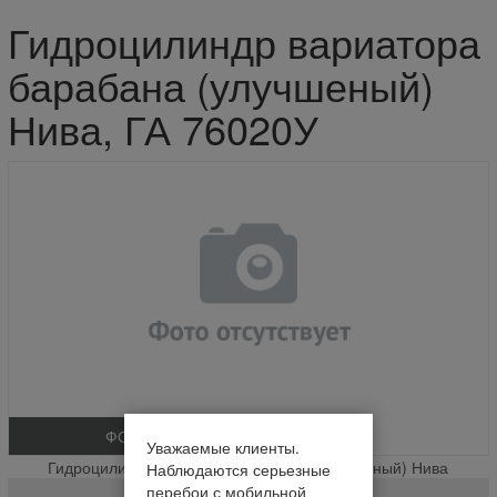
Гидроцилиндр вариатора
барабана (улучшеный)
Нива, ГА 76020У
ФОТО
Уважаемые клиенты.
Гидроцилиндр вариатора барабана (улучшеный) Нива
Наблюдаются серьезные
перебои с мобильной
ГА 76020У