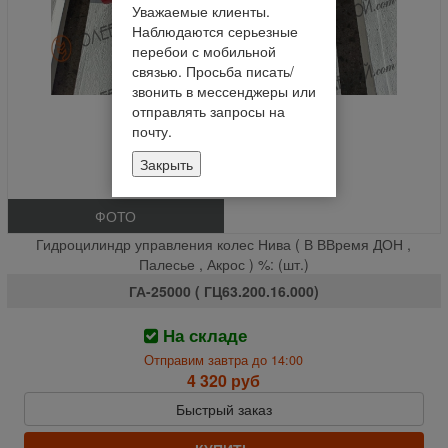
Уважаемые клиенты.
Наблюдаются серьезные
перебои с мобильной
связью. Просьба писать/
звонить в мессенджеры или
отправлять запросы на
почту.
Закрыть
ФОТО
Гидроцилиндр управления колес Нива ( В ВВремя ДОН ,
Палесье , Акрос ) %: (шт.)
ГА-25000 ( ГЦ63.200.16.000)
На складе
Отправим завтра до 14:00
4 320 руб
Быстрый заказ