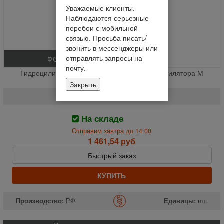
Уважаемые клиенты.
Наблюдаются серьезные
перебои с мобильной
связью. Просьба писать/
звонить в мессенджеры или
отправлять запросы на
ФОТО
почту.
Гидроцилиндр контрпривода вариатора вентилятора М
14х1.5 % (шт.)
Закрыть
ЦС-83000 А
На складе
Отправим завтра до 14:00
1 461,54 руб
Быстрый заказ
КУПИТЬ
Производство:
РФ
Единицы:
шт.