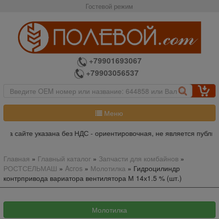
Гостевой режим
+79901693067
+79903056537
Меню
на сайте указана без НДС - ориентировочная, не является публичн
Главная
»
Главный каталог
»
Запчасти для комбайнов
»
РОСТСЕЛЬМАШ
»
Acros
»
Молотилка
»
Гидроцилиндр
контрпривода вариатора вентилятора М 14х1.5 % (шт.)