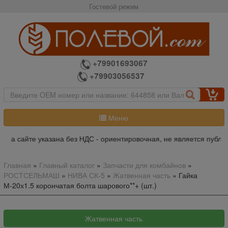
Гостевой режим
+79901693067
+79903056537
Меню
на сайте указана без НДС - ориентировочная, не является публич
Главная
»
Главный каталог
»
Запчасти для комбайнов
»
РОСТСЕЛЬМАШ
»
НИВА СК-5
»
Жатвенная часть
»
Гайка
М-20х1.5 корончатая болта шарового**+ (шт.)