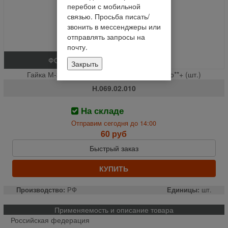
перебои с мобильной
связью. Просьба писать/
звонить в мессенджеры или
отправлять запросы на
почту.
ФОТО
Закрыть
Гайка М-20х1.5 корончатая болта шарового**+ (шт.)
Н.069.02.010
На складе
Отправим сегодня до 14:00
60 руб
Быстрый заказ
КУПИТЬ
Производство:
РФ
Единицы:
шт.
Применяемость и описание товара
Российская федерация