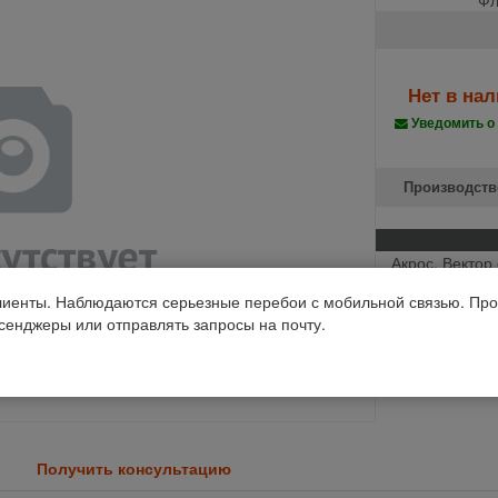
Нет в на
Уведомить о
Производств
Акрос, Вектор 
Код 1С: 95385
иенты. Наблюдаются серьезные перебои с мобильной связью. Про
ссенджеры или отправлять запросы на почту.
Получить консультацию