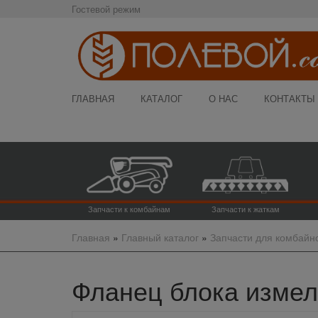
Гостевой режим
ГЛАВНАЯ
КАТАЛОГ
О НАС
КОНТАКТЫ
Запчасти к комбайнам
Запчасти к жаткам
Главная
»
Главный каталог
»
Запчасти для комбайн
Фланец блока измель