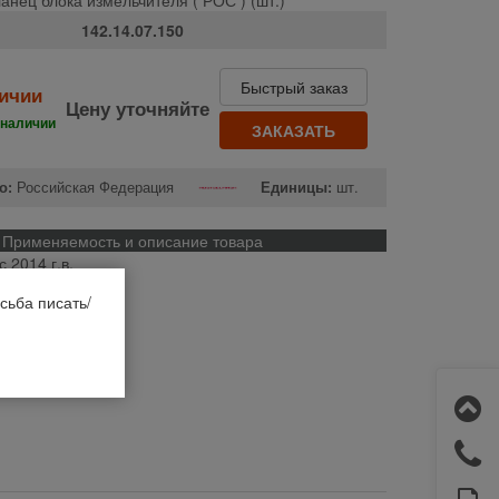
142.14.07.150
Быстрый заказ
личии
Цену уточняйте
 наличии
ЗАКАЗАТЬ
о:
Российская Федерация
Единицы:
шт.
Применяемость и описание товара
с 2014 г.в.
сьба писать/