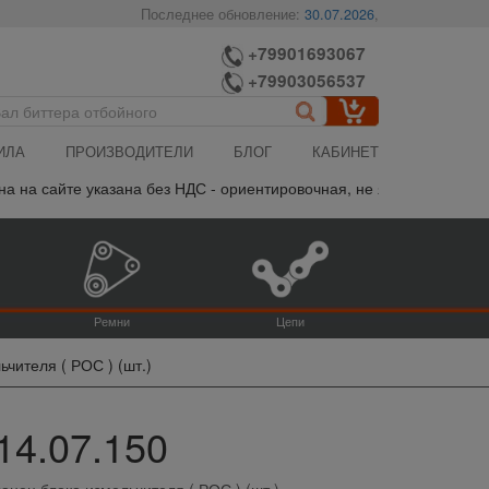
Последнее обновление:
30.07.2026
,
+79901693067
+79903056537
ИЛА
ПРОИЗВОДИТЕЛИ
БЛОГ
КАБИНЕТ
на сайте указана без НДС - ориентировочная, не является публичн
Ремни
Цепи
чителя ( РОС ) (шт.)
14.07.150
анец блока измельчителя ( РОС ) (шт.)