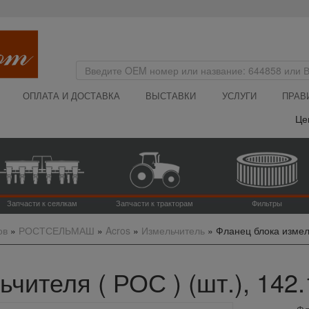
ОПЛАТА И ДОСТАВКА
ВЫСТАВКИ
УСЛУГИ
ПРАВ
Цена 
Запчасти к сеялкам
Запчасти к тракторам
Фильтры
ов
»
РОСТСЕЛЬМАШ
»
Acros
»
Измельчитель
»
Фланец блока измель
чителя ( РОС ) (шт.), 142.
Фл