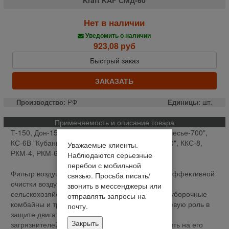
Нет в наличии
Уведомить о наличии
923,08 руб
Быстрый заказ
ЗАКАЗАТЬ
Производство:
РФ
Единицы:
шт.
Применяемость и описание товара
Т-150, Дон-1500А (1200, 680 КСС-4Е), КВК "Полесье-700",
КС-6В "Кубань", СК-5М Нива, УЭС "Полесье-250", ККС-8,
Уважаемые клиенты.
РКМ-4, РКМ-6.
Наблюдаются серьезные
перебои с мобильной
Фильтр воздушный СМД-60 предназначен для эффективной
связью. Просьба писать/
очистки воздуха, поступающего в двигатель
звонить в мессенджеры или
сельскохозяйственной техники, таких как зерноуборочные
отправлять запросы на
комбайны и тракторы. Эти детали играют ключевую роль в
почту.
защите двигателя от попадания пыли и других
Закрыть
загрязнителей, которые могут негативно повлиять на его