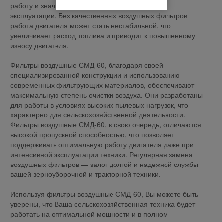
работу и значительным образом сократить срок
эксплуатации. Без качественных воздушных фильтров
работа двигателя может стать нестабильной, что
увеличивает расход топлива и приводит к повышенному
износу двигателя.
Фильтры воздушные СМД-60, благодаря своей
специализированной конструкции и использованию
современных фильтрующих материалов, обеспечивают
максимальную степень очистки воздуха. Они разработаны
для работы в условиях высоких пылевых нагрузок, что
характерно для сельскохозяйственной деятельности.
Фильтры воздушные СМД-60, в свою очередь, отличаются
высокой пропускной способностью, что позволяет
поддерживать оптимальную работу двигателя даже при
интенсивной эксплуатации техники. Регулярная замена
воздушных фильтров — залог долгой и надежной службы
вашей зерноуборочной и тракторной техники.
Используя фильтры воздушные СМД-60, Вы можете быть
уверены, что Ваша сельскохозяйственная техника будет
работать на оптимальной мощности и в полном