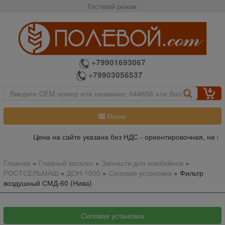
Гостевой режим
+79901693067
+79903056537
Меню
Цена на сайте указана без НДС - ориентировочная, не явл
Главная
»
Главный каталог
»
Запчасти для комбайнов
»
РОСТСЕЛЬМАШ
»
ДОН-1500
»
Силовая установка
»
Фильтр
воздушный СМД-60 (Нива)