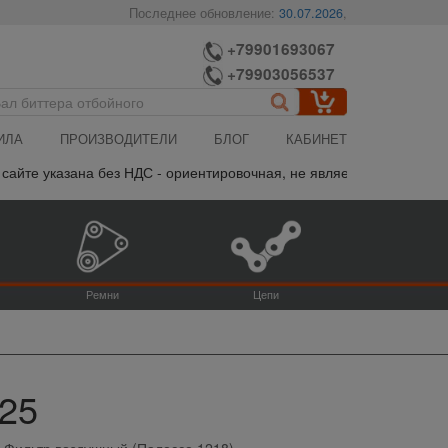
Последнее обновление:
30.07.2026
,
+79901693067
+79903056537
ИЛА
ПРОИЗВОДИТЕЛИ
БЛОГ
КАБИНЕТ
йте указана без НДС - ориентировочная, не является публичной оф
Ремни
Цепи
725
Фильтр воздушный (Палессе 1218)