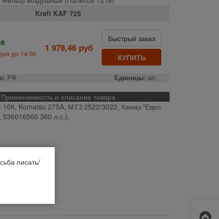
Kraft KAF 725
Быстрый заказ
де
1 978,46 руб
дня до 14:00
КУПИТЬ
о:
РФ
Единицы:
шт.
Применяемость и описание товара
-10К, Komatsu 275A, МТЗ 2522/3022, Камаз "Евро
, 536016560 360 л.с.).
сьба писать/