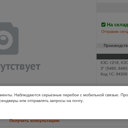
На скла
Отправим сего
Производств
КЗС-1218, КЗС
3" (5460, 6460
Код 1С: 94306
иенты. Наблюдаются серьезные перебои с мобильной связью. Про
ссенджеры или отправлять запросы на почту.
Получить консультацию