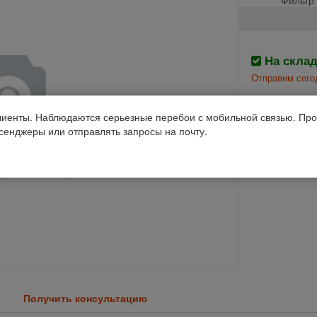
На скла
Отправим сего
Производств
иенты. Наблюдаются серьезные перебои с мобильной связью. Про
ссенджеры или отправлять запросы на почту.
Код 1С: 90728
Получить консультацию