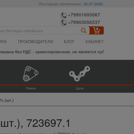
Последнее обновление:
30.07.2026
,
+79901693067
+79903056537
ИЛА
ПРОИЗВОДИТЕЛИ
БЛОГ
КАБИНЕТ
зана без НДС - ориентировочная, не является публичной офертой,
Ремни
Цепи
% (шт.)
т.), 723697.1
 топливный дополнительный OM366 % (шт.)