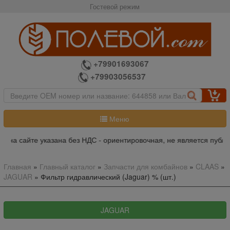
Гостевой режим
+79901693067
+79903056537
Меню
 на сайте указана без НДС - ориентировочная, не является публи
Главная
»
Главный каталог
»
Запчасти для комбайнов
»
CLAAS
»
JAGUAR
»
Фильтр гидравлический (Jaguar) % (шт.)