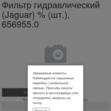
Фильтр гидравлический
(Jaguar) % (шт.),
656955.0
Уважаемые клиенты.
Наблюдаются серьезные
перебои с мобильной
связью. Просьба писать/
ФОТО
звонить в мессенджеры или
отправлять запросы на
Фильтр гидравлический (Jaguar) % (шт.)
почту.
656955.0
Закрыть