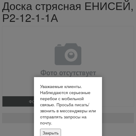
Доска стрясная ЕНИСЕЙ,
Р2-12-1-1А
Уважаемые клиенты.
Наблюдаются серьезные
перебои с мобильной
ФОТО
связью. Просьба писать/
Доска стрясная ЕНИСЕЙ
звонить в мессенджеры или
отправлять запросы на
Р2-12-1-1А
почту.
На складе
Закрыть