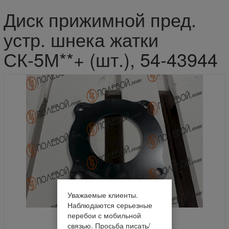
Диск прижимной пред.
устр. шнека жатки
СК-5М**+ (шт.), 54-43944
Уважаемые клиенты.
Наблюдаются серьезные
перебои с мобильной
связью. Просьба писать/