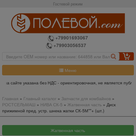
Гостевой режим
+79901693067
+79903056537
Меню
 на сайте указана без НДС - ориентировочная, не является публич
Главная
»
Главный каталог
»
Запчасти для комбайнов
»
РОСТСЕЛЬМАШ
»
НИВА СК-5
»
Жатвенная часть
»
Диск
прижимной пред. устр. шнека жатки СК-5М**+ (шт.)