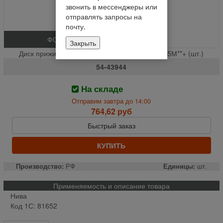
звонить в мессенджеры или
отправлять запросы на
почту.
ФОТО
Закрыть
Диск прижимной пред. устр. шнека жатки СК-5М**+ (шт.)
54-43944
На складе
Отправим завтра до 14:00
764,62 руб
Быстрый заказ
КУПИТЬ
Производство:
РФ
Единицы:
шт.
Применяемость и описание товара
Нива
Код 1С: 81652