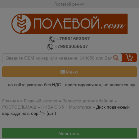
Гостевой режим
+79901693067
+79903056537
Меню
на на сайте указана без НДС - ориентировочная, не является публ
Главная
»
Главный каталог
»
Запчасти для комбайнов
»
РОСТСЕЛЬМАШ
»
НИВА СК-5
»
Молотилка
»
Диск подвижный
вар.хода нов. обр.**+ (шт.)