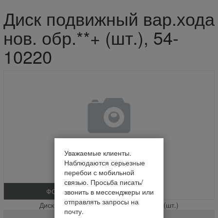
Диск подвижный вар.хода
нов. обр.**+ (шт.), 54-
10220
Уважаемые клиенты.
Наблюдаются серьезные
перебои с мобильной
связью. Просьба писать/
ФОТО
звонить в мессенджеры или
отправлять запросы на
Диск подвижный вар.хода нов. обр.**+ (шт.)
почту.
54-10220