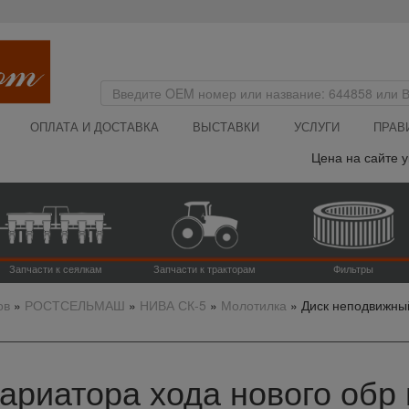
ОПЛАТА И ДОСТАВКА
ВЫСТАВКИ
УСЛУГИ
ПРАВ
Цена на сайте ука
Запчасти к сеялкам
Запчасти к тракторам
Фильтры
ов
»
РОСТСЕЛЬМАШ
»
НИВА СК-5
»
Молотилка
»
Диск неподвижный
ариатора хода нового обр 