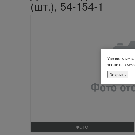
(шт.), 54-154-1
Уважаемые кл
звонить в ме
Закрыть
ФОТО