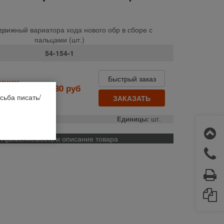
движный вариатора хода нового обр в сборе с
пальцами (шт.)
54-154-1
Быстрый заказ
личии
8 980 руб
 наличии
сьба писать/
ЗАКАЗАТЬ
о:
РФ
Единицы:
шт.
Применяемость и описание товара