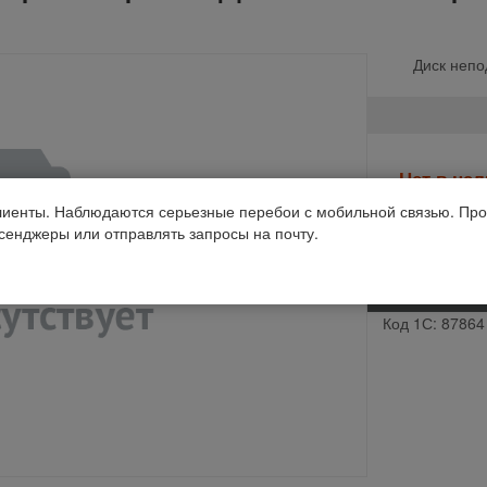
Диск непо
Нет в на
Уведомить о
иенты. Наблюдаются серьезные перебои с мобильной связью. Про
ссенджеры или отправлять запросы на почту.
Производств
Код 1С: 87864