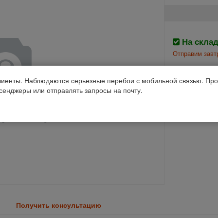
На скла
Отправим завтр
Производств
иенты. Наблюдаются серьезные перебои с мобильной связью. Про
ссенджеры или отправлять запросы на почту.
Код 1С: 82799
Получить консультацию