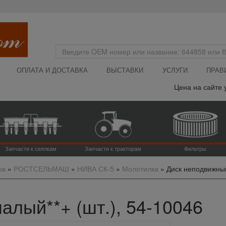
ОПЛАТА И ДОСТАВКА
ВЫСТАВКИ
УСЛУГИ
ПРАВ
Цена на сайте ук
Запчасти к сеялкам
Запчасти к тракторам
Фильтры
ов
»
РОСТСЕЛЬМАШ
»
НИВА СК-5
»
Молотилка
»
Диск неподвижный
лый**+ (шт.), 54-10046