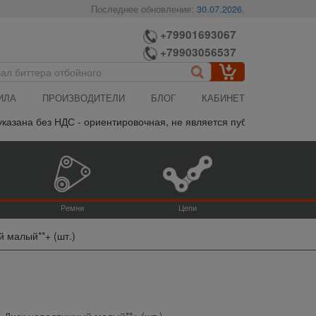
Последнее обновление:
30.07.2026
,
+79901693067
+79903056537
ИЛА
ПРОИЗВОДИТЕЛИ
БЛОГ
КАБИНЕТ
азана без НДС - ориентировочная, не является публичной офертой,
Ремни
Цепи
 малый**+ (шт.)
Диск неподвижный малый**+ (шт.)