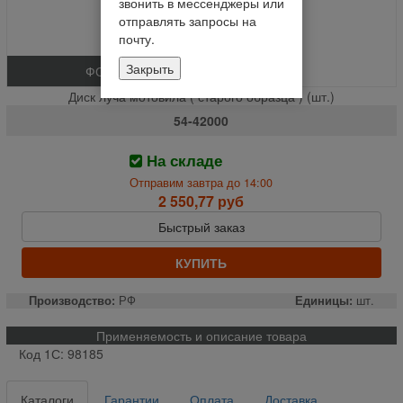
звонить в мессенджеры или
отправлять запросы на
почту.
Закрыть
ФОТО
Диск луча мотовила ( старого образца ) (шт.)
54-42000
На складе
Отправим завтра до 14:00
2 550,77 руб
Быстрый заказ
КУПИТЬ
Производство:
РФ
Единицы:
шт.
Применяемость и описание товара
Код 1С: 98185
Каталоги
Гарантии
Оплата
Доставка