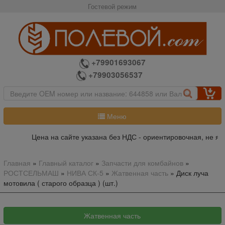
Гостевой режим
+79901693067
+79903056537
Меню
Цена на сайте указана без НДС - ориентировочная, не явл
Главная
»
Главный каталог
»
Запчасти для комбайнов
»
РОСТСЕЛЬМАШ
»
НИВА СК-5
»
Жатвенная часть
»
Диск луча
мотовила ( старого образца ) (шт.)