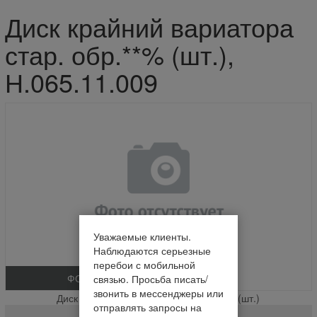
Диск крайний вариатора
стар. обр.**% (шт.),
Н.065.11.009
Уважаемые клиенты.
Наблюдаются серьезные
перебои с мобильной
ФОТО
связью. Просьба писать/
звонить в мессенджеры или
Диск крайний вариатора стар. обр.**% (шт.)
отправлять запросы на
Н.065.11.009