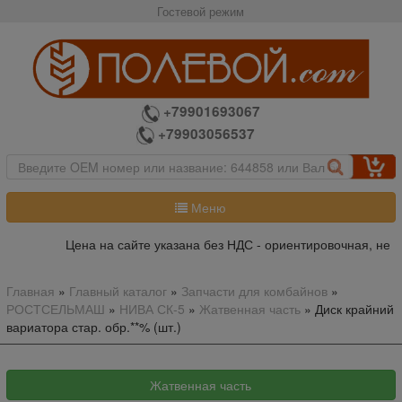
Гостевой режим
+79901693067
+79903056537
Меню
Цена на сайте указана без НДС - ориентировочная, не я
Главная
»
Главный каталог
»
Запчасти для комбайнов
»
РОСТСЕЛЬМАШ
»
НИВА СК-5
»
Жатвенная часть
»
Диск крайний
вариатора стар. обр.**% (шт.)