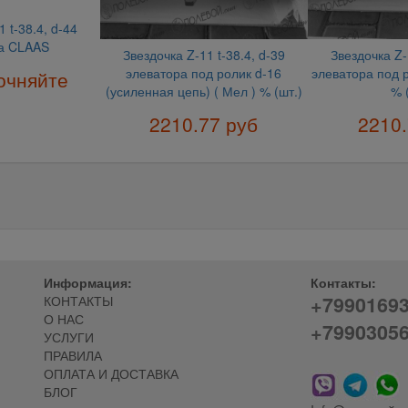
 t-38.4, d-44
а CLAAS
Звездочка Z-11 t-38.4, d-39
Звездочка Z-
элеватора под ролик d-16
элеватора под р
очняйте
(усиленная цепь) ( Мел ) % (шт.)
% 
2210.77 руб
2210.
Информация:
Контакты:
+7990169
КОНТАКТЫ
О НАС
+7990305
УСЛУГИ
ПРАВИЛА
ОПЛАТА И ДОСТАВКА
БЛОГ