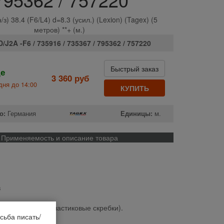
з) 38.4 (F6/L4) d=8.3 (усил.) (Lexion) (Tagex) (5
метров) **+ (м.)
/J2A -F6 / 735916 / 735367 / 795362 / 757220
Быстрый заказ
де
3 360 руб
дня до 14:00
КУПИТЬ
о:
Германия
Единицы:
м.
Применяемость и описание товара
в
 Lexion II (под пластиковые скребки).
сьба писать/