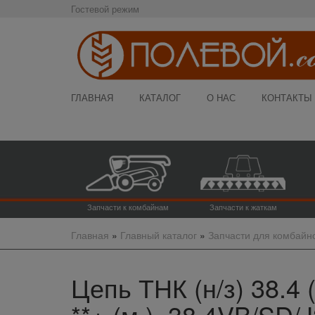
Гостевой режим
ГЛАВНАЯ
КАТАЛОГ
О НАС
КОНТАКТЫ
Запчасти к комбайнам
Запчасти к жаткам
Главная
»
Главный каталог
»
Запчасти для комбайн
Цепь ТНК (н/з) 38.4 (
**+ (м.), 38.4VB/SD/