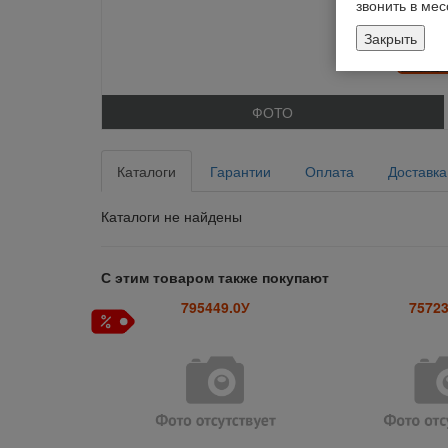
звонить в ме
Закрыть
ФОТО
Каталоги
Гарантии
Оплата
Доставка
Каталоги не найдены
С этим товаром также покупают
795449.0У
75723