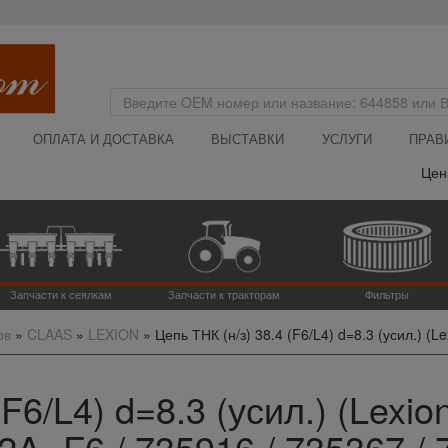
ОПЛАТА И ДОСТАВКА
ВЫСТАВКИ
УСЛУГИ
ПРАВ
Цена на
Запчасти к сеялкам
Запчасти к тракторам
Фильтры
ов
»
CLAAS
»
LEXION
»
Цепь ТНК (н/з) 38.4 (F6/L4) d=8.3 (усил.) (Le
F6/L4) d=8.3 (усил.) (Lexio
J2A -F6 / 735916 / 735367 /