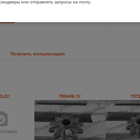
ссенджеры или отправлять запросы на почту.
Код 1С: 94564
Получить консультацию
5.2У
795449.1У
757