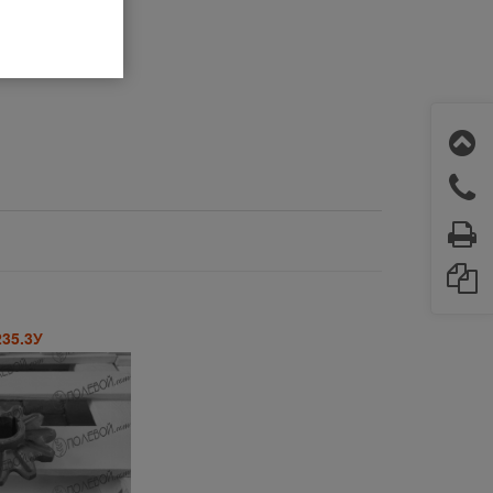
235.3У