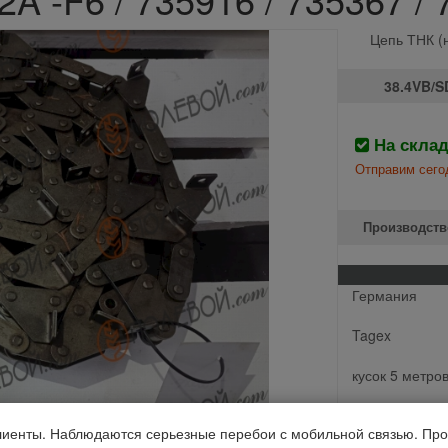
Цепь ТНК (н/
38.4VB/SD
На скла
Отправим сего
Производств
Германия
Tagex
кусок 5 метро
CLAAS: Lexion,
иенты. Наблюдаются серьезные перебои с мобильной связью. Про
цена за 1 метр