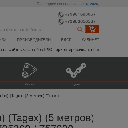
Последнее обновление:
30.07.2026
,
+79901693067
+79903056537
ИЛА
ПРОИЗВОДИТЕЛИ
БЛОГ
КАБИНЕТ
 сайте указана без НДС - ориентировочная, не является публично
Ремни
Цепи
xion) (Tagex) (5 метров) **+ (м.)
n) (Tagex) (5 метров)
 795362 / 757220