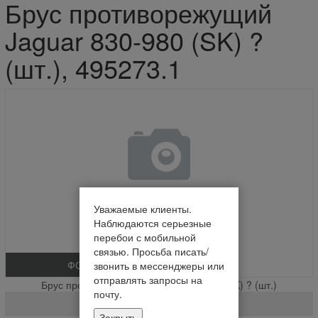
Брус противорежущий
Jaguar 830-980 (SK) ?
(шт.), 495273.1
Уважаемые клиенты.
Наблюдаются серьезные
перебои с мобильной
связью. Просьба писать/
ФОТО
звонить в мессенджеры или
отправлять запросы на
Брус противорежущий Jaguar 830-980 (SK) ? (шт.)
почту.
495273.1
Закрыть