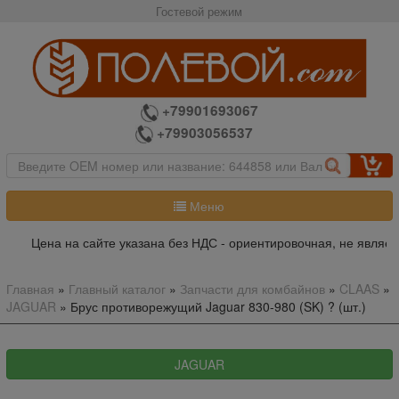
Гостевой режим
+79901693067
+79903056537
Меню
Цена на сайте указана без НДС - ориентировочная, не являет
Главная
»
Главный каталог
»
Запчасти для комбайнов
»
CLAAS
»
JAGUAR
»
Брус противорежущий Jaguar 830-980 (SK) ? (шт.)