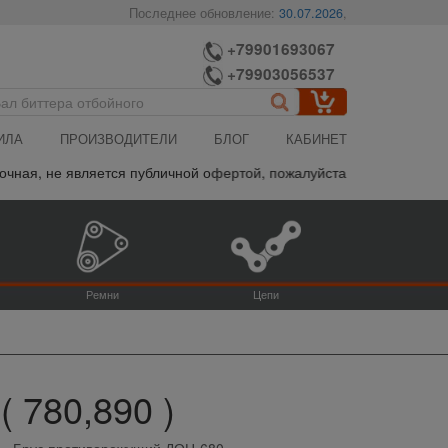
Последнее обновление:
30.07.2026
,
+79901693067
+79903056537
ИЛА
ПРОИЗВОДИТЕЛИ
БЛОГ
КАБИНЕТ
ная, не является публичной офертой, пожалуйста уточняйте итогов
Ремни
Цепи
 780,890 )
Брус противорежущий ДОН-680