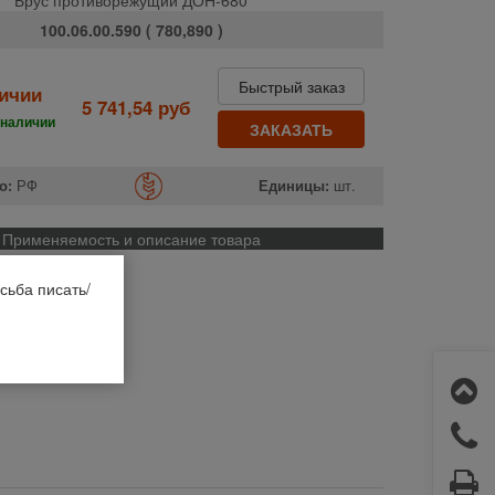
100.06.00.590 ( 780,890 )
Быстрый заказ
личии
5 741,54 руб
 наличии
ЗАКАЗАТЬ
о:
РФ
Единицы:
шт.
Применяемость и описание товара
сьба писать/