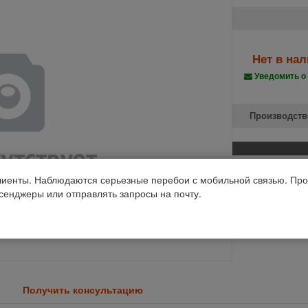
Нет в на
Уведомить о
Производств
Код 1С: 85108
иенты. Наблюдаются серьезные перебои с мобильной связью. Про
ссенджеры или отправлять запросы на почту.
Получить консультацию