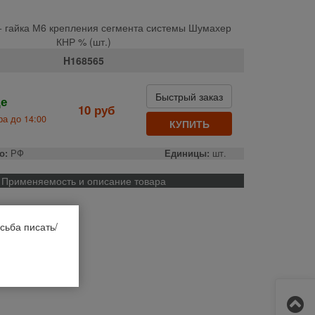
+ гайка М6 крепления сегмента системы Шумахер
КНР % (шт.)
H168565
Быстрый заказ
де
10 руб
а до 14:00
КУПИТЬ
о:
РФ
Единицы:
шт.
Применяемость и описание товара
сьба писать/