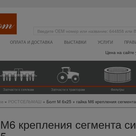
ОПЛАТА И ДОСТАВКА
ВЫСТАВКИ
УСЛУГИ
ПРАВ
Цена на сайте указ
Запчасти к сеялкам
Запчасти к тракторам
Фильтры
ов
»
РОСТСЕЛЬМАШ
»
Болт М 6х25 + гайка М6 крепления сегмент
а М6 крепления сегмента 
65