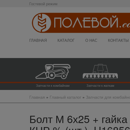
Гостевой режим
ГЛАВНАЯ
КАТАЛОГ
О НАС
КОНТАКТЫ
Запчасти к комбайнам
Запчасти к жаткам
Главная
»
Главный каталог
»
Запчасти для комбайн
Болт М 6х25 + гайк
КНР % (шт.), H1685