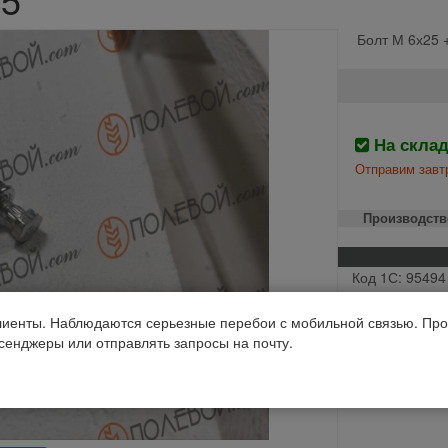
Болт М 6х25 
На скла
Отправим завтр
Производств
Код 1С: 95494
иенты. Наблюдаются серьезные перебои с мобильной связью. Про
ссенджеры или отправлять запросы на почту.