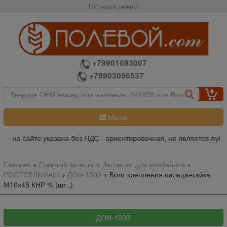
Гостевой режим
+79901693067
+79903056537
Меню
а на сайте указана без НДС - ориентировочная, не является публ
Главная
»
Главный каталог
»
Запчасти для комбайнов
»
РОСТСЕЛЬМАШ
»
ДОН-1500
»
Болт крепления пальца+гайка
М10х45 КНР % (шт.,)