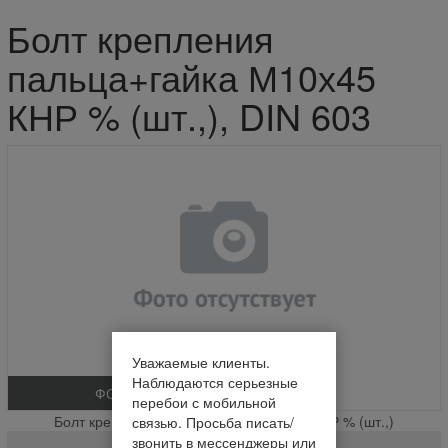
Болт крепления
пальца+гайка М10х45
КНР % (шт.,), DIN 603
Уважаемые клиенты.
Наблюдаются серьезные
ФОТО
перебои с мобильной
Болт крепления пальца+гайка М10х45 КНР % (шт.,)
связью. Просьба писать/
звонить в мессенджеры или
DIN 603