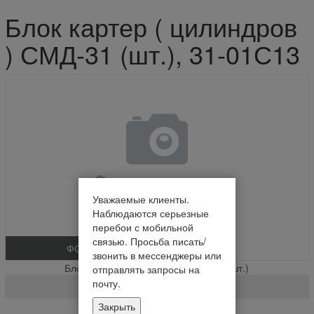
Блок картер ( цилиндров
) СМД-31 (шт.), 31-01С13
Уважаемые клиенты.
Наблюдаются серьезные
перебои с мобильной
связью. Просьба писать/
ФОТО
звонить в мессенджеры или
Блок картер ( цилиндров ) СМД-31 (шт.)
отправлять запросы на
почту.
31-01С13
Закрыть