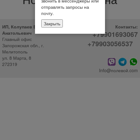
звонить в мессенджеры или
отправлять запросы на
почту.
Закрыть
ИП, Колупаев Виктор
Контакты:
+79901693067
Анатольевич
Главный офис
+79903056537
Запорожская обл., г.
Мелитополь
ул. 8 Марта, 8
272319
Info@полевой.com