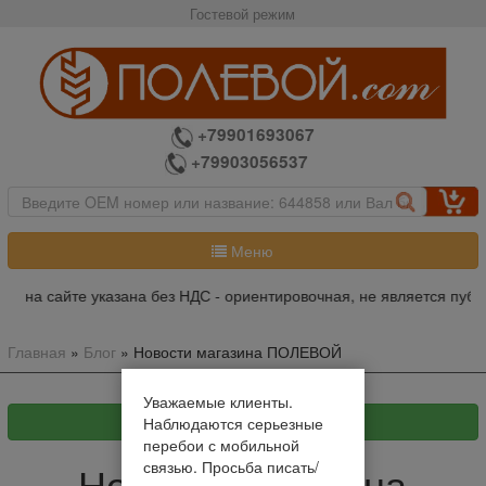
Гостевой режим
+79901693067
+79903056537
Меню
на на сайте указана без НДС - ориентировочная, не является публ
Главная
»
Блог
»
Новости магазина ПОЛЕВОЙ
Уважаемые клиенты.
Наблюдаются серьезные
перебои с мобильной
связью. Просьба писать/
Новости магазина