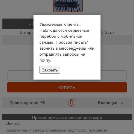
ФОТО
Уважаемые клиенты.
Наблюдаются серьезные
Битер приёмный ( для муфты ) ВЕКТОР % (шт.)
перебои с мобильной
142.03.05.000
связью. Просьба писать/
звонить в мессенджеры или
На складе
отправлять запросы на
почту.
Отправим сегодня до 14:00
26 100 руб
Закрыть
Быстрый заказ
КУПИТЬ
Производство:
РФ
Единицы:
шт.
Применяемость и описание товара
Вектор
Комплектация валом фланцевым под муфту (механизм