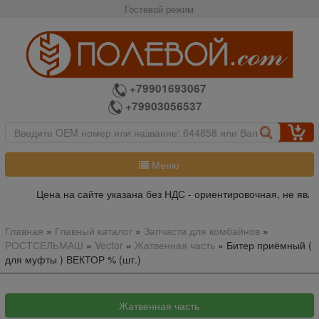
Гостевой режим
+79901693067
+79903056537
Меню
Цена на сайте указана без НДС - ориентировочная, не являе
Главная
»
Главный каталог
»
Запчасти для комбайнов
»
РОСТСЕЛЬМАШ
»
Vector
»
Жатвенная часть
»
Битер приёмный (
для муфты ) ВЕКТОР % (шт.)