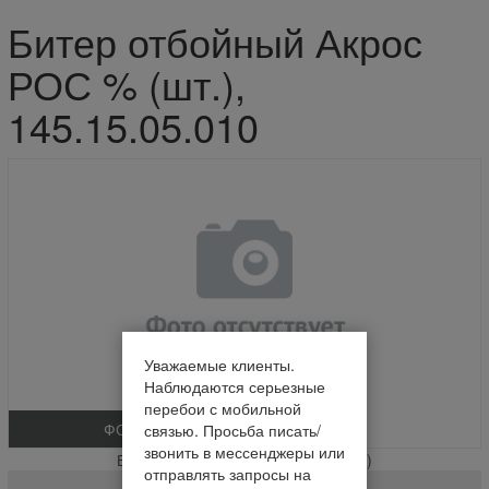
Битер отбойный Акрос
РОС % (шт.),
145.15.05.010
Уважаемые клиенты.
Наблюдаются серьезные
перебои с мобильной
ФОТО
связью. Просьба писать/
звонить в мессенджеры или
Битер отбойный Акрос РОС % (шт.)
отправлять запросы на
145.15.05.010