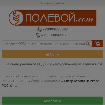
Гостевой режим
+79901693067
+79903056537
Меню
а на сайте указана без НДС - ориентировочная, не является публ
Главная
»
Главный каталог
»
Запчасти для комбайнов
»
РОСТСЕЛЬМАШ
»
Acros
»
Молотилка
»
Битер отбойный Акрос
РОС % (шт.)